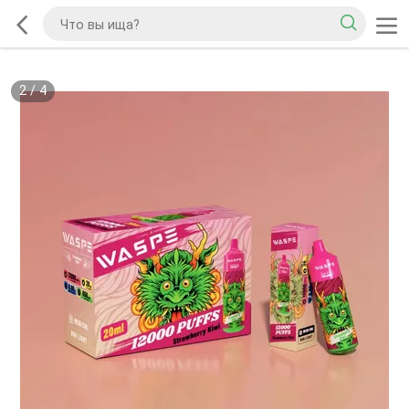
2
/
4