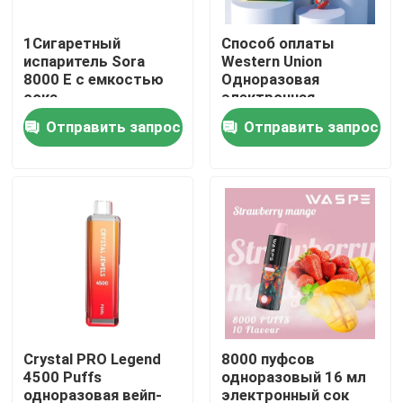
1Сигаретный
Способ оплаты
О нас
испаритель Sora
Western Union
8000 E с емкостью
Одноразовая
сока
электронная
Путешествие фабрики
сигарета с
Отправить запрос
Отправить запрос
зарядным портом
типа C
Проверка качества
Свяжитесь мы
Новости
Устранимая ручка Vape
Crystal PRO Legend
8000 пуфсов
4500 Puffs
одноразовый 16 мл
Прибор CBD устранимый Vape
одноразовая вейп-
электронный сок