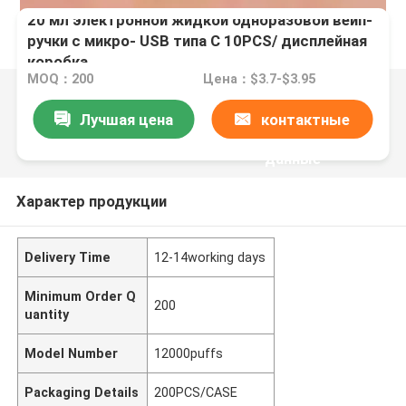
20 мл электронной жидкой одноразовой вейп-
ручки с микро- USB типа C 10PCS/ дисплейная
коробка
MOQ：200
Цена：$3.7-$3.95
Лучшая цена
контактные
данные
Характер продукции
Delivery Time
12-14working days
Minimum Order Q
200
uantity
Model Number
12000puffs
Packaging Details
200PCS/CASE