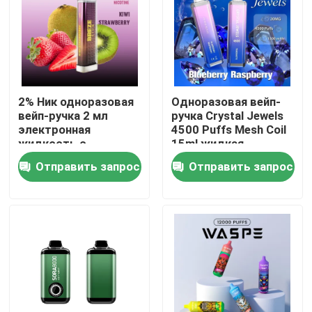
2% Ник одноразовая
Одноразовая вейп-
вейп-ручка 2 мл
ручка Crystal Jewels
электронная
4500 Puffs Mesh Coil
жидкость с
15ml жидкая
батареей 500 мАч
перезаряжаемая Ecig
Отправить запрос
Отправить запрос
Дом
Продукты
Видео